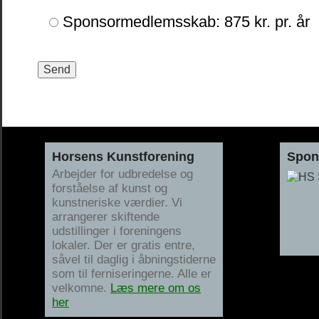
Sponsormedlemsskab: 875 kr. pr. år
Horsens Kunstforening
Spon
Arbejder for udbredelse og
forståelse af kunst og
kunstneriske værdier. Vi
arrangerer skiftende
udstillinger i foreningens
lokaler. Der er gratis entre,
såvel til daglig i åbningstiderne
som til ferniseringerne. Alle er
velkomne.
Læs mere om os
her