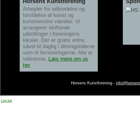
Horsens Kunstforening
Spon
Arbejder for udbredelse og
forståelse af kunst og
kunstneriske værdier. Vi
arrangerer skiftende
udstillinger i foreningens
lokaler. Der er gratis entre,
såvel til daglig i åbningstiderne
som til ferniseringerne. Alle er
velkomne.
Læs mere om os
her
Horsens Kunstforening -
info@horsens
Log ind